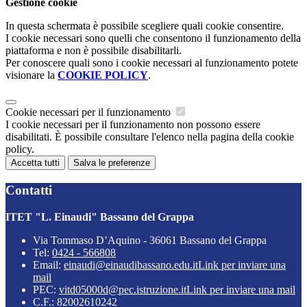
Gestione cookie
In questa schermata è possibile scegliere quali cookie consentire.
I cookie necessari sono quelli che consentono il funzionamento della
piattaforma e non è possibile disabilitarli.
Per conoscere quali sono i cookie necessari al funzionamento potete
visionare la
COOKIE POLICY
.
Cookie necessari per il funzionamento
I cookie necessari per il funzionamento non possono essere
disabilitati. È possibile consultare l'elenco nella pagina della cookie
policy.
Accetta tutti
Salva le preferenze
Contatti
ITET "L. Einaudi" Bassano del Grappa
Via Tommaso D’Aquino - 36061 Bassano del Grappa
Tel:
0424 - 566808
Email:
einaudi@einaudibassano.edu.it
Link per inviare una
mail
PEC:
vitd05000d@pec.istruzione.it
Link per inviare una mail
C.F.: 82002610242