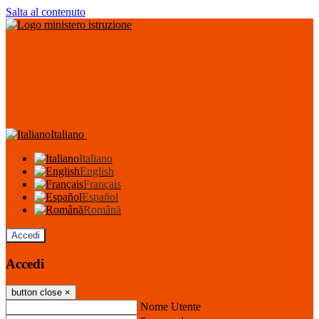
Salta al contenuto
Italiano
Italiano
English
Français
Español
Română
Accedi
Accedi
button close
×
Nome Utente