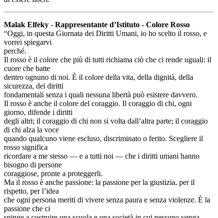
Malak Elfeky - Rappresentante d’Istituto - Colore Rosso
“Oggi, in questa Giornata dei Diritti Umani, io ho scelto il rosso, e
vorrei spiegarvi
perché.
Il rosso è il colore che più di tutti richiama ciò che ci rende uguali: il
cuore che batte
dentro ognuno di noi. È il colore della vita, della dignità, della
sicurezza, dei diritti
fondamentali senza i quali nessuna libertà può esistere davvero.
Il rosso è anche il colore del coraggio. Il coraggio di chi, ogni
giorno, difende i diritti
degli altri; il coraggio di chi non si volta dall’altra parte; il coraggio
di chi alza la voce
quando qualcuno viene escluso, discriminato o ferito. Scegliere il
rosso significa
ricordare a me stesso — e a tutti noi — che i diritti umani hanno
bisogno di persone
coraggiose, pronte a proteggerli.
Ma il rosso è anche passione: la passione per la giustizia, per il
rispetto, per l’idea
che ogni persona meriti di vivere senza paura e senza violenze. È la
passione che ci
spinge a costruire una scuola e una società in cui nessuno venga