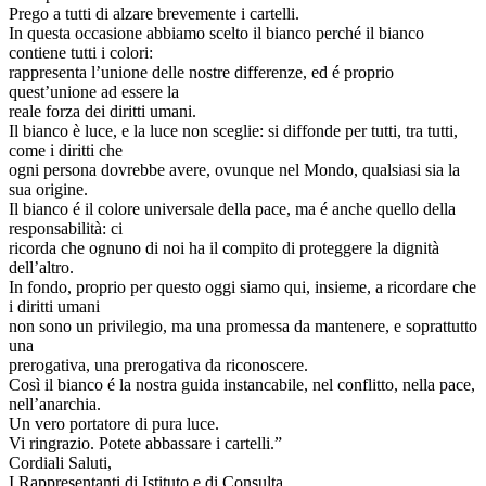
Prego a tutti di alzare brevemente i cartelli.
In questa occasione abbiamo scelto il bianco perché il bianco
contiene tutti i colori:
rappresenta l’unione delle nostre differenze, ed é proprio
quest’unione ad essere la
reale forza dei diritti umani.
Il bianco è luce, e la luce non sceglie: si diffonde per tutti, tra tutti,
come i diritti che
ogni persona dovrebbe avere, ovunque nel Mondo, qualsiasi sia la
sua origine.
Il bianco é il colore universale della pace, ma é anche quello della
responsabilità: ci
ricorda che ognuno di noi ha il compito di proteggere la dignità
dell’altro.
In fondo, proprio per questo oggi siamo qui, insieme, a ricordare che
i diritti umani
non sono un privilegio, ma una promessa da mantenere, e soprattutto
una
prerogativa, una prerogativa da riconoscere.
Così il bianco é la nostra guida instancabile, nel conflitto, nella pace,
nell’anarchia.
Un vero portatore di pura luce.
Vi ringrazio. Potete abbassare i cartelli.”
Cordiali Saluti,
I Rappresentanti di Istituto e di Consulta