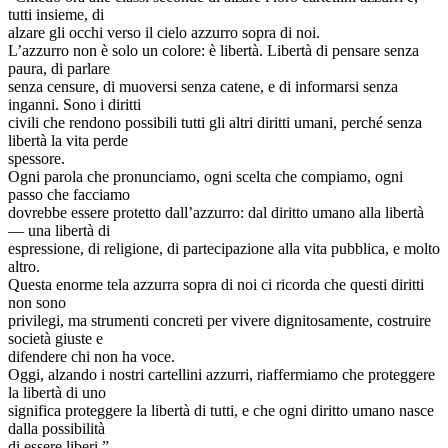
tutti insieme, di
alzare gli occhi verso il cielo azzurro sopra di noi.
L’azzurro non è solo un colore: è libertà. Libertà di pensare senza
paura, di parlare
senza censure, di muoversi senza catene, e di informarsi senza
inganni. Sono i diritti
civili che rendono possibili tutti gli altri diritti umani, perché senza
libertà la vita perde
spessore.
Ogni parola che pronunciamo, ogni scelta che compiamo, ogni
passo che facciamo
dovrebbe essere protetto dall’azzurro: dal diritto umano alla libertà
— una libertà di
espressione, di religione, di partecipazione alla vita pubblica, e molto
altro.
Questa enorme tela azzurra sopra di noi ci ricorda che questi diritti
non sono
privilegi, ma strumenti concreti per vivere dignitosamente, costruire
società giuste e
difendere chi non ha voce.
Oggi, alzando i nostri cartellini azzurri, riaffermiamo che proteggere
la libertà di uno
significa proteggere la libertà di tutti, e che ogni diritto umano nasce
dalla possibilità
di essere liberi.”