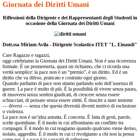
Giornata dei Diritti Umani
Riflessioni della Dirigente e dei Rappresentanti degli Studenti in
occasione della Giornata dei Diritti Umani
Dott.ssa Miriam Avila - Dirigente Scolastico ITET "L. Einaudi"
Care Ragazze e ragazzi,
oggi celebriamo la Giornata dei Diritti Umani. Non è una ricorrenza
formale. È un promemoria, quasi un richiamo, che ci ricorda una
verità semplice: la pace non è un “premio”, è un diritto. Ed è un
diritto che va difeso, praticato e costruito ogni giorno.
Quando parliamo di pace non stiamo parlando solo dell’assenza di
guerre. La pace è molto di più. È la possibilità di vivere senza paura,
di muoversi senza sentirsi giudicati, di crescere senza essere
schiacciati, di pensare senza essere zittiti. È riuscire a stare insieme
— diversi — senza che questa diversità diventi motivo di esclusione
o violenza.
La pace non è un’idea astratta. È concreta. È fatta di gesti, parole,
scelte quotidiane. È il modo in cui affrontiamo un conflitto tra
compagni. È il modo in cui reagiamo quando qualcuno viene deriso,
isolato, aggredito. È il modo in cui ci rivolgiamo a chi non la pensa
come noi. La pace è la capacità di rallentare