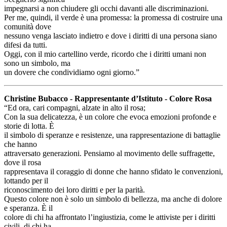
impegnarsi a non chiudere gli occhi davanti alle discriminazioni.
Per me, quindi, il verde è una promessa: la promessa di costruire una
comunità dove
nessuno venga lasciato indietro e dove i diritti di una persona siano
difesi da tutti.
Oggi, con il mio cartellino verde, ricordo che i diritti umani non
sono un simbolo, ma
un dovere che condividiamo ogni giorno.”
Christine Bubacco - Rappresentante d’Istituto - Colore Rosa
“Ed ora, cari compagni, alzate in alto il rosa;
Con la sua delicatezza, è un colore che evoca emozioni profonde e
storie di lotta. È
il simbolo di speranze e resistenze, una rappresentazione di battaglie
che hanno
attraversato generazioni. Pensiamo al movimento delle suffragette,
dove il rosa
rappresentava il coraggio di donne che hanno sfidato le convenzioni,
lottando per il
riconoscimento dei loro diritti e per la parità.
Questo colore non è solo un simbolo di bellezza, ma anche di dolore
e speranza. È il
colore di chi ha affrontato l’ingiustizia, come le attiviste per i diritti
civili, di chi ha