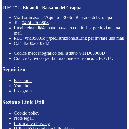
ITET "L. Einaudi" Bassano del Grappa
Via Tommaso D’Aquino - 36061 Bassano del Grappa
Tel:
0424 - 566808
Email:
einaudi@einaudibassano.edu.it
Link per inviare una
mail
PEC:
vitd05000d@pec.istruzione.it
Link per inviare una mail
C.F.: 82002610242
Codice meccanografico dell'Istituto VITD05000D
Codice Univoco per fatturazione elettronica: UFQ5TU
Seguici su
Facebook
Youtube
Instagram
Sezione Link Utili
Cookie policy
Note legali
Informativa Privacy
Ufficio Relazioni con il Pubblico