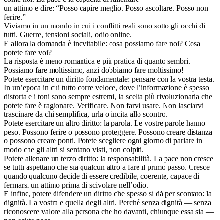
un attimo e dire: “Posso capire meglio. Posso ascoltare. Posso non
ferire.”
Viviamo in un mondo in cui i conflitti reali sono sotto gli occhi di
tutti. Guerre, tensioni sociali, odio online.
E allora la domanda è inevitabile: cosa possiamo fare noi? Cosa
potete fare voi?
La risposta è meno romantica e più pratica di quanto sembri.
Possiamo fare moltissimo, anzi dobbiamo fare moltissimo!
Potete esercitare un diritto fondamentale: pensare con la vostra testa.
In un’epoca in cui tutto corre veloce, dove l’informazione è spesso
distorta e i toni sono sempre estremi, la scelta più rivoluzionaria che
potete fare è ragionare. Verificare. Non farvi usare. Non lasciarvi
trascinare da chi semplifica, urla o incita allo scontro.
Potete esercitare un altro diritto: la parola. Le vostre parole hanno
peso. Possono ferire o possono proteggere. Possono creare distanza
o possono creare ponti. Potete scegliere ogni giorno di parlare in
modo che gli altri si sentano visti, non colpiti.
Potete allenare un terzo diritto: la responsabilità. La pace non cresce
se tutti aspettano che sia qualcun altro a fare il primo passo. Cresce
quando qualcuno decide di essere credibile, coerente, capace di
fermarsi un attimo prima di scivolare nell’odio.
E infine, potete difendere un diritto che spesso si dà per scontato: la
dignità. La vostra e quella degli altri. Perché senza dignità — senza
riconoscere valore alla persona che ho davanti, chiunque essa sia —