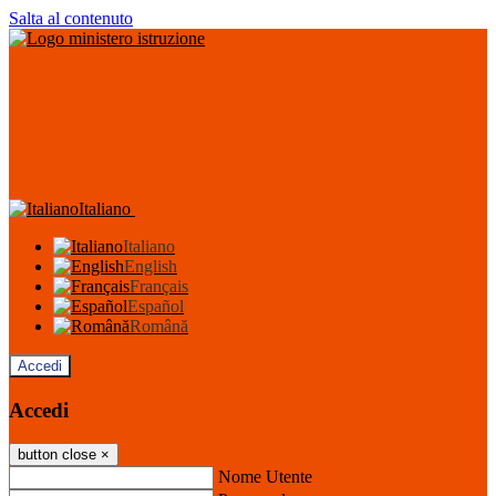
Salta al contenuto
Italiano
Italiano
English
Français
Español
Română
Accedi
Accedi
button close
×
Nome Utente