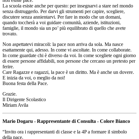
non esiste pace.
La scuola esiste anche per questo: per insegnarvi a stare nel mondo
senza distruggerlo. Per darvi gli strumenti per capire, scegliere,
discutere senza annientarvi. Per fare in modo che un domani,
quando toccherà a voi guidare comunità, aziende, istituzioni,
famiglie, il mondo sia un po’ più equilibrato di quello che avete
trovato.
Non aspettatevi miracoli: la pace non arriva da sola. Ma nasce
esattamente qui, adesso. In come vi ascoltate. In come collaborate.
In come guardate chi è diverso da voi. In come scegliete ogni giorno
di essere persone affidabili, non persone che cercano un pretesto per
ferire.
Care Ragazze e ragazzi, la pace è un diritto. Ma è anche un dovere.
E inizia da voi, o meglio da noi!
Buona festa della Pace.
Grazie.
Il Dirigente Scolastico
Miriam Avila
Mario Dogaru - Rappresentante di Consulta - Colore Bianco
“Invito ora i rappresentanti di classe e la 4P a formare il simbolo
della pace.