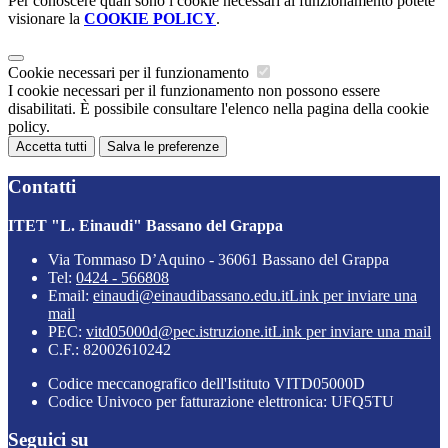
Per conoscere quali sono i cookie necessari al funzionamento potete
visionare la
COOKIE POLICY
.
Cookie necessari per il funzionamento
I cookie necessari per il funzionamento non possono essere
disabilitati. È possibile consultare l'elenco nella pagina della cookie
policy.
Accetta tutti
Salva le preferenze
Contatti
ITET "L. Einaudi" Bassano del Grappa
Via Tommaso D’Aquino - 36061 Bassano del Grappa
Tel:
0424 - 566808
Email:
einaudi@einaudibassano.edu.it
Link per inviare una
mail
PEC:
vitd05000d@pec.istruzione.it
Link per inviare una mail
C.F.: 82002610242
Codice meccanografico dell'Istituto VITD05000D
Codice Univoco per fatturazione elettronica: UFQ5TU
Seguici su