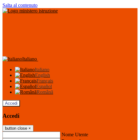
Salta al contenuto
Italiano
Italiano
English
Français
Español
Română
Accedi
Accedi
button close
×
Nome Utente