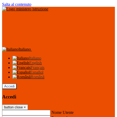
Salta al contenuto
Italiano
Italiano
English
Français
Español
Română
Accedi
Accedi
button close
×
Nome Utente