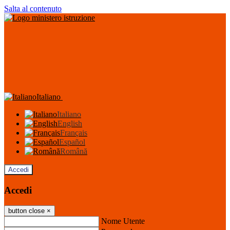
Salta al contenuto
Italiano
Italiano
English
Français
Español
Română
Accedi
Accedi
button close
×
Nome Utente