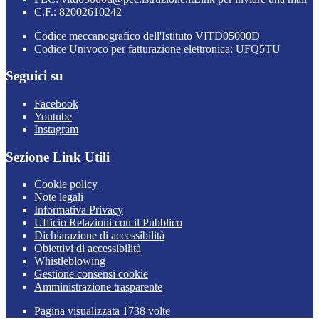
C.F.: 82002610242
Codice meccanografico dell'Istituto VITD05000D
Codice Univoco per fatturazione elettronica: UFQ5TU
Seguici su
Facebook
Youtube
Instagram
Sezione Link Utili
Cookie policy
Note legali
Informativa Privacy
Ufficio Relazioni con il Pubblico
Dichiarazione di accessibilità
Obiettivi di accessibilità
Whistleblowing
Gestione consensi cookie
Amministrazione trasparente
Pagina visualizzata
1738
volte