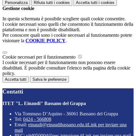
Personalizza
Rifiuta tutti
i cookies
Accetta tutti
i cookies
Gestione cookie
In questa schermata è possibile scegliere quali cookie consentire.
I cookie necessari sono quelli che consentono il funzionamento della
piattaforma e non è possibile disabilitarli.
Per conoscere quali sono i cookie necessari al funzionamento potete
visionare la
COOKIE POLICY
.
Cookie necessari per il funzionamento
I cookie necessari per il funzionamento non possono essere
disabilitati. È possibile consultare l'elenco nella pagina della cookie
policy.
Accetta tutti
Salva le preferenze
Contatti
ITET "L. Einaudi" Bassano del Grappa
Via Tommaso D’Aquino - 36061 Bassano del Grappa
Tel:
0424 - 566808
Email:
einaudi@einaudibassano.edu.it
Link per inviare una
mail
PEC:
vitd05000d@pec.istruzione.it
Link per inviare una mail