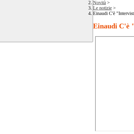
Novità
>
Le notizie
>
Einaudi C'è "Intervis
Einaudi C'è 