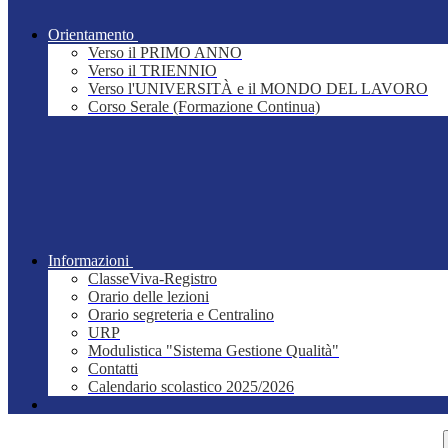
Orientamento
Verso il PRIMO ANNO
Verso il TRIENNIO
Verso l'UNIVERSITÀ e il MONDO DEL LAVORO
Corso Serale (Formazione Continua)
Informazioni
ClasseViva-Registro
Orario delle lezioni
Orario segreteria e Centralino
URP
Modulistica "Sistema Gestione Qualità"
Contatti
Calendario scolastico 2025/2026