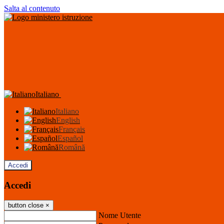
Salta al contenuto
Italiano
Italiano
English
Français
Español
Română
Accedi
Accedi
button close
×
Nome Utente