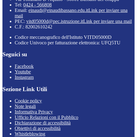
Tel:
0424 - 566808
Email:
einaudi@einaudibassano.edu.it
Link per inviare una
mail
PEC:
vitd05000d@pec.istruzione.it
Link per inviare una mail
C.F.: 82002610242
Codice meccanografico dell'Istituto VITD05000D
Codice Univoco per fatturazione elettronica: UFQ5TU
Seguici su
Facebook
Youtube
Instagram
Sezione Link Utili
Cookie policy
Note legali
Informativa Privacy
Ufficio Relazioni con il Pubblico
Dichiarazione di accessibilità
Obiettivi di accessibilità
Whistleblowing