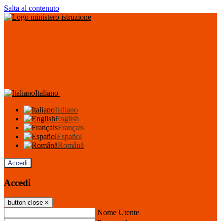
Salta al contenuto
Italiano
Italiano
English
Français
Español
Română
Accedi
Accedi
button close
×
Nome Utente