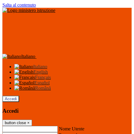
Salta al contenuto
Italiano
Italiano
English
Français
Español
Română
Accedi
Accedi
button close
×
Nome Utente