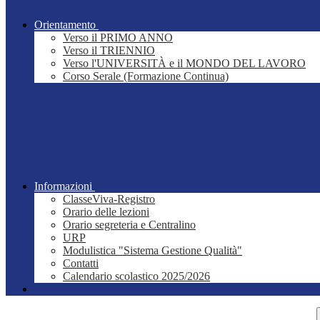
Orientamento
Verso il PRIMO ANNO
Verso il TRIENNIO
Verso l'UNIVERSITÀ e il MONDO DEL LAVORO
Corso Serale (Formazione Continua)
Informazioni
ClasseViva-Registro
Orario delle lezioni
Orario segreteria e Centralino
URP
Modulistica "Sistema Gestione Qualità"
Contatti
Calendario scolastico 2025/2026