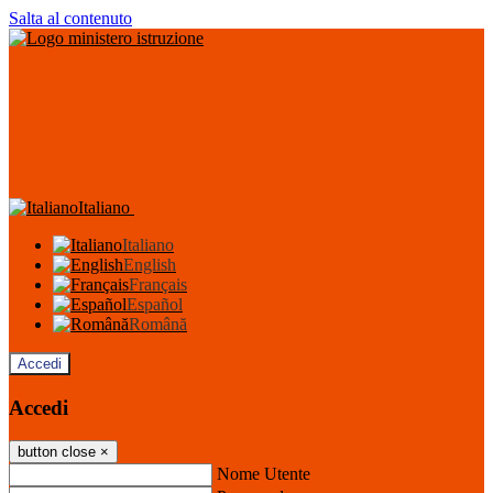
Salta al contenuto
Italiano
Italiano
English
Français
Español
Română
Accedi
Accedi
button close
×
Nome Utente