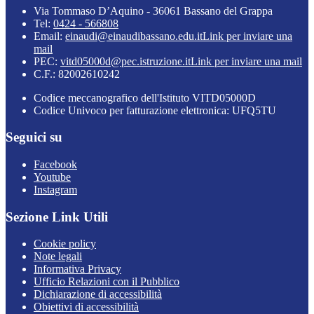
Via Tommaso D’Aquino - 36061 Bassano del Grappa
Tel:
0424 - 566808
Email:
einaudi@einaudibassano.edu.it
Link per inviare una
mail
PEC:
vitd05000d@pec.istruzione.it
Link per inviare una mail
C.F.: 82002610242
Codice meccanografico dell'Istituto VITD05000D
Codice Univoco per fatturazione elettronica: UFQ5TU
Seguici su
Facebook
Youtube
Instagram
Sezione Link Utili
Cookie policy
Note legali
Informativa Privacy
Ufficio Relazioni con il Pubblico
Dichiarazione di accessibilità
Obiettivi di accessibilità