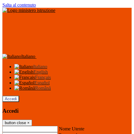
Salta al contenuto
Italiano
Italiano
English
Français
Español
Română
Accedi
Accedi
button close
×
Nome Utente