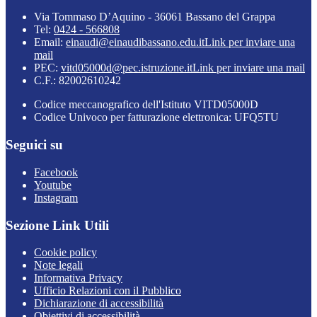
Via Tommaso D’Aquino - 36061 Bassano del Grappa
Tel:
0424 - 566808
Email:
einaudi@einaudibassano.edu.it
Link per inviare una
mail
PEC:
vitd05000d@pec.istruzione.it
Link per inviare una mail
C.F.: 82002610242
Codice meccanografico dell'Istituto VITD05000D
Codice Univoco per fatturazione elettronica: UFQ5TU
Seguici su
Facebook
Youtube
Instagram
Sezione Link Utili
Cookie policy
Note legali
Informativa Privacy
Ufficio Relazioni con il Pubblico
Dichiarazione di accessibilità
Obiettivi di accessibilità