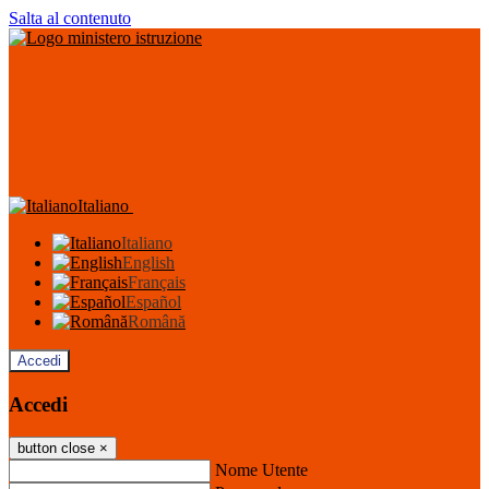
Salta al contenuto
Italiano
Italiano
English
Français
Español
Română
Accedi
Accedi
button close
×
Nome Utente