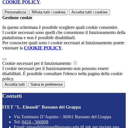
COOKIE POLICY
.
Personalizza
Rifiuta tutti
i cookies
Accetta tutti
i cookies
Gestione cookie
In questa schermata è possibile scegliere quali cookie consentire.
I cookie necessari sono quelli che consentono il funzionamento della
piattaforma e non è possibile disabilitarli.
Per conoscere quali sono i cookie necessari al funzionamento potete
visionare la
COOKIE POLICY
.
Cookie necessari per il funzionamento
I cookie necessari per il funzionamento non possono essere
disabilitati. È possibile consultare l'elenco nella pagina della cookie
policy.
Accetta tutti
Salva le preferenze
Contatti
ITET "L. Einaudi" Bassano del Grappa
Via Tommaso D’Aquino - 36061 Bassano del Grappa
Tel:
0424 - 566808
Email:
einaudi@einaudibassano.edu.it
Link per inviare una