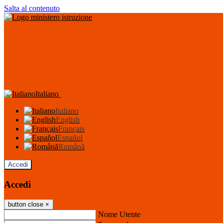
Salta al contenuto
Italiano
Italiano
English
Français
Español
Română
Accedi
Accedi
button close
×
Nome Utente