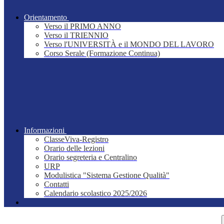
Orientamento
Verso il PRIMO ANNO
Verso il TRIENNIO
Verso l'UNIVERSITÀ e il MONDO DEL LAVORO
Corso Serale (Formazione Continua)
Informazioni
ClasseViva-Registro
Orario delle lezioni
Orario segreteria e Centralino
URP
Modulistica "Sistema Gestione Qualità"
Contatti
Calendario scolastico 2025/2026