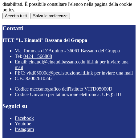
disabilitati. È possibile consultare l'elenco nella pagina della cookie
policy.
Accetta tutti
Salva le preferenze
Contatti
ITET "L. Einaudi" Bassano del Grappa
Via Tommaso D’Aquino - 36061 Bassano del Grappa
Tel:
0424 - 566808
Email:
einaudi@einaudibassano.edu.it
Link per inviare una
mail
PEC:
vitd05000d@pec.istruzione.it
Link per inviare una mail
C.F.: 82002610242
Codice meccanografico dell'Istituto VITD05000D
Codice Univoco per fatturazione elettronica: UFQ5TU
Seguici su
Facebook
Youtube
Instagram