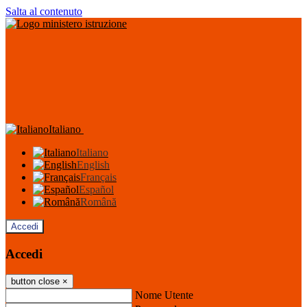
Salta al contenuto
Italiano
Italiano
English
Français
Español
Română
Accedi
Accedi
button close
×
Nome Utente