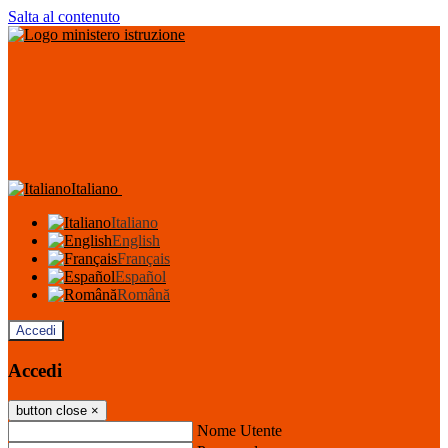
Salta al contenuto
Italiano
Italiano
English
Français
Español
Română
Accedi
Accedi
button close
×
Nome Utente