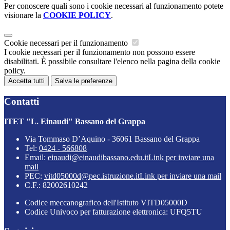
Per conoscere quali sono i cookie necessari al funzionamento potete
visionare la
COOKIE POLICY
.
Cookie necessari per il funzionamento
I cookie necessari per il funzionamento non possono essere
disabilitati. È possibile consultare l'elenco nella pagina della cookie
policy.
Accetta tutti
Salva le preferenze
Contatti
ITET "L. Einaudi" Bassano del Grappa
Via Tommaso D’Aquino - 36061 Bassano del Grappa
Tel:
0424 - 566808
Email:
einaudi@einaudibassano.edu.it
Link per inviare una
mail
PEC:
vitd05000d@pec.istruzione.it
Link per inviare una mail
C.F.: 82002610242
Codice meccanografico dell'Istituto VITD05000D
Codice Univoco per fatturazione elettronica: UFQ5TU