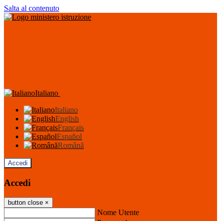
Salta al contenuto
Italiano
Italiano
English
Français
Español
Română
Accedi
Accedi
button close
×
Nome Utente