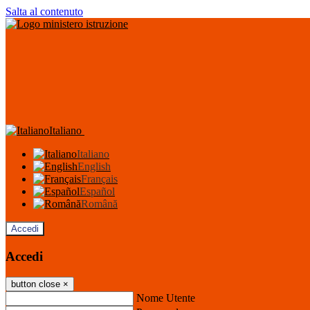
Salta al contenuto
Italiano
Italiano
English
Français
Español
Română
Accedi
Accedi
button close
×
Nome Utente