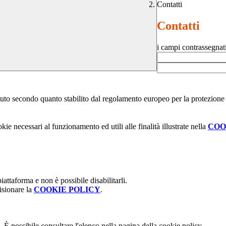
Contatti
Contatti
i campi contrassegnat
stituto secondo quanto stabilito dal regolamento europeo per la protezio
kie necessari al funzionamento ed utili alle finalità illustrate nella
COO
attaforma e non è possibile disabilitarli.
isionare la
COOKIE POLICY
.
 È possibile consultare l'elenco nella pagina della cookie policy.