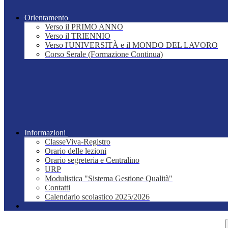
Orientamento
Verso il PRIMO ANNO
Verso il TRIENNIO
Verso l'UNIVERSITÀ e il MONDO DEL LAVORO
Corso Serale (Formazione Continua)
Informazioni
ClasseViva-Registro
Orario delle lezioni
Orario segreteria e Centralino
URP
Modulistica "Sistema Gestione Qualità"
Contatti
Calendario scolastico 2025/2026