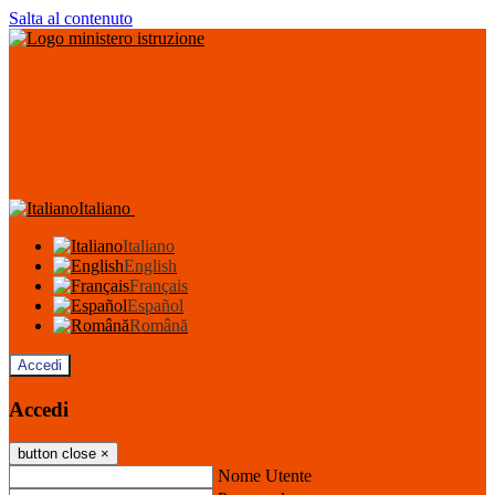
Salta al contenuto
Italiano
Italiano
English
Français
Español
Română
Accedi
Accedi
button close
×
Nome Utente