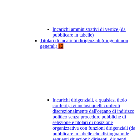
Incarichi amministrativi di vertice (da
pubblicare in tabelle)
Titolari di incarichi dirigenziali (dirigenti non
generali)
12
Incarichi dirigenziali, a qualsiasi titolo
conferiti, ivi inclusi quelli conferiti
discrezionalmente dall'organo di indirizzo
politico senza procedure pubbliche di
selezione e titolari di posizione
organizzativa con funzioni dirigenziali (da
pubblicare in tabelle che distinguano le
seguenti situazioni: dirigenti, dirigenti