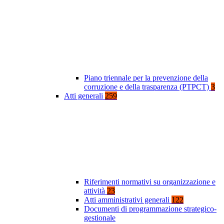
Piano triennale per la prevenzione della
corruzione e della trasparenza (PTPCT)
3
Atti generali
259
Riferimenti normativi su organizzazione e
attività
23
Atti amministrativi generali
122
Documenti di programmazione strategico-
gestionale