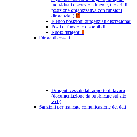
individuati discrezionalmente, titolari di
posizione organizzativa con funzioni
dirigenziali)
11
Elenco posizioni dirigenziali discrezionali
Posti di funzione disponibili
Ruolo dirigenti
1
Dirigenti cessati
Dirigenti cessati dal rapporto di lavoro
(documentazione da pubblicare sul sito
web)
Sanzioni per mancata comunicazione dei dati