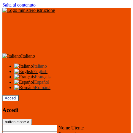
Salta al contenuto
Italiano
Italiano
English
Français
Español
Română
Accedi
Accedi
button close
×
Nome Utente