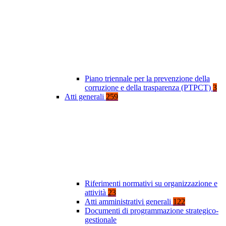
Piano triennale per la prevenzione della
corruzione e della trasparenza (PTPCT)
3
Atti generali
259
Riferimenti normativi su organizzazione e
attività
23
Atti amministrativi generali
122
Documenti di programmazione strategico-
gestionale