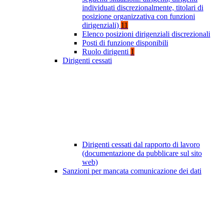
individuati discrezionalmente, titolari di
posizione organizzativa con funzioni
dirigenziali)
11
Elenco posizioni dirigenziali discrezionali
Posti di funzione disponibili
Ruolo dirigenti
1
Dirigenti cessati
Dirigenti cessati dal rapporto di lavoro
(documentazione da pubblicare sul sito
web)
Sanzioni per mancata comunicazione dei dati