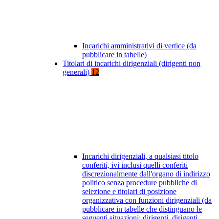
Incarichi amministrativi di vertice (da
pubblicare in tabelle)
Titolari di incarichi dirigenziali (dirigenti non
generali)
12
Incarichi dirigenziali, a qualsiasi titolo
conferiti, ivi inclusi quelli conferiti
discrezionalmente dall'organo di indirizzo
politico senza procedure pubbliche di
selezione e titolari di posizione
organizzativa con funzioni dirigenziali (da
pubblicare in tabelle che distinguano le
seguenti situazioni: dirigenti, dirigenti