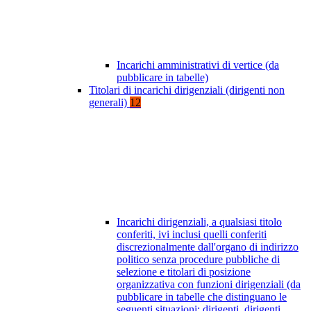
Incarichi amministrativi di vertice (da
pubblicare in tabelle)
Titolari di incarichi dirigenziali (dirigenti non
generali)
12
Incarichi dirigenziali, a qualsiasi titolo
conferiti, ivi inclusi quelli conferiti
discrezionalmente dall'organo di indirizzo
politico senza procedure pubbliche di
selezione e titolari di posizione
organizzativa con funzioni dirigenziali (da
pubblicare in tabelle che distinguano le
seguenti situazioni: dirigenti, dirigenti