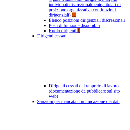
individuati discrezionalmente, titolari di
posizione organizzativa con funzioni
dirigenziali)
11
Elenco posizioni dirigenziali discrezionali
Posti di funzione disponibili
Ruolo dirigenti
1
Dirigenti cessati
Dirigenti cessati dal rapporto di lavoro
(documentazione da pubblicare sul sito
web)
Sanzioni per mancata comunicazione dei dati