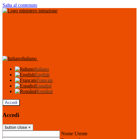
Salta al contenuto
Italiano
Italiano
English
Français
Español
Română
Accedi
Accedi
button close
×
Nome Utente