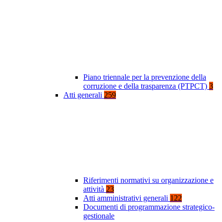
Piano triennale per la prevenzione della
corruzione e della trasparenza (PTPCT)
3
Atti generali
259
Riferimenti normativi su organizzazione e
attività
23
Atti amministrativi generali
122
Documenti di programmazione strategico-
gestionale