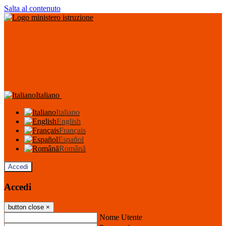
Salta al contenuto
Italiano
Italiano
English
Français
Español
Română
Accedi
Accedi
button close
×
Nome Utente