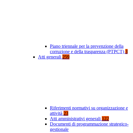
Piano triennale per la prevenzione della
corruzione e della trasparenza (PTPCT)
3
Atti generali
259
Riferimenti normativi su organizzazione e
attività
23
Atti amministrativi generali
122
Documenti di programmazione strategico-
gestionale