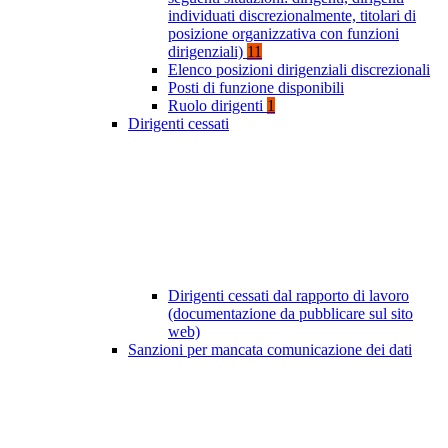
individuati discrezionalmente, titolari di
posizione organizzativa con funzioni
dirigenziali)
11
Elenco posizioni dirigenziali discrezionali
Posti di funzione disponibili
Ruolo dirigenti
1
Dirigenti cessati
Dirigenti cessati dal rapporto di lavoro
(documentazione da pubblicare sul sito
web)
Sanzioni per mancata comunicazione dei dati