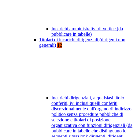
Incarichi amministrativi di vertice (da
pubblicare in tabelle)
Titolari di incarichi dirigenziali (dirigenti non
generali)
12
Incarichi dirigenziali, a qualsiasi titolo
conferiti, ivi inclusi quelli conferiti
discrezionalmente dall'organo di indirizzo
politico senza procedure pubbliche di
selezione e titolari di posizione
organizzativa con funzioni dirigenziali (da
pubblicare in tabelle che distinguano le
seguenti situazioni: dirigenti, dirigenti