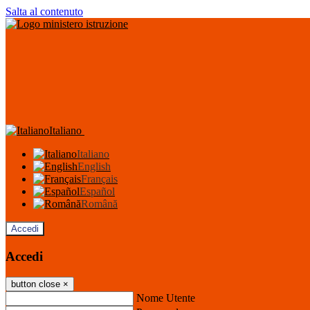
Salta al contenuto
Italiano
Italiano
English
Français
Español
Română
Accedi
Accedi
button close
×
Nome Utente