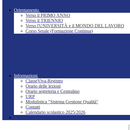
Orientamento
Verso il PRIMO ANNO
Verso il TRIENNIO
Verso l'UNIVERSITÀ e il MONDO DEL LAVORO
Corso Serale (Formazione Continua)
Informazioni
ClasseViva-Registro
Orario delle lezioni
Orario segreteria e Centralino
URP
Modulistica "Sistema Gestione Qualità"
Contatti
Calendario scolastico 2025/2026