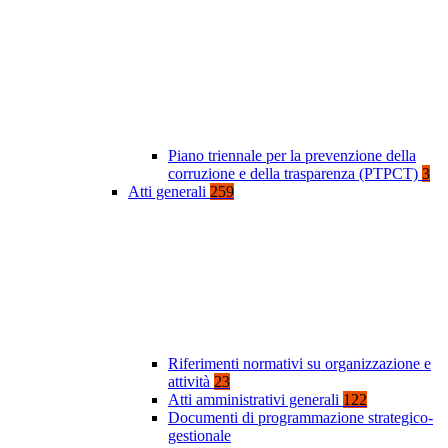
Piano triennale per la prevenzione della
corruzione e della trasparenza (PTPCT)
3
Atti generali
259
Riferimenti normativi su organizzazione e
attività
23
Atti amministrativi generali
122
Documenti di programmazione strategico-
gestionale