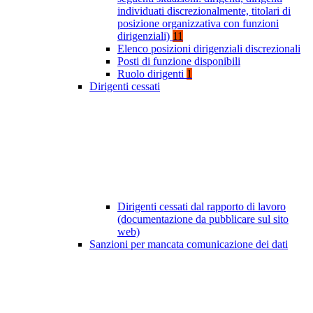
individuati discrezionalmente, titolari di
posizione organizzativa con funzioni
dirigenziali)
11
Elenco posizioni dirigenziali discrezionali
Posti di funzione disponibili
Ruolo dirigenti
1
Dirigenti cessati
Dirigenti cessati dal rapporto di lavoro
(documentazione da pubblicare sul sito
web)
Sanzioni per mancata comunicazione dei dati