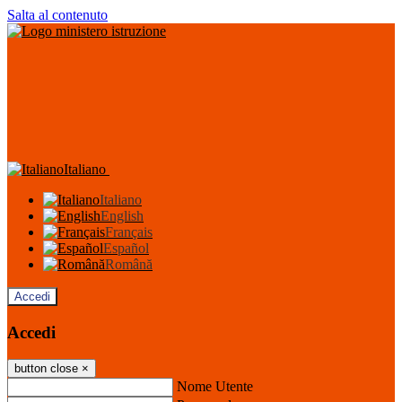
Salta al contenuto
Italiano
Italiano
English
Français
Español
Română
Accedi
Accedi
button close
×
Nome Utente