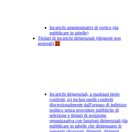
Incarichi amministrativi di vertice (da
pubblicare in tabelle)
Titolari di incarichi dirigenziali (dirigenti non
generali)
12
Incarichi dirigenziali, a qualsiasi titolo
conferiti, ivi inclusi quelli conferiti
discrezionalmente dall'organo di indirizzo
politico senza procedure pubbliche di
selezione e titolari di posizione
organizzativa con funzioni dirigenziali (da
pubblicare in tabelle che distinguano le
seguenti situazioni: dirigenti, dirigenti