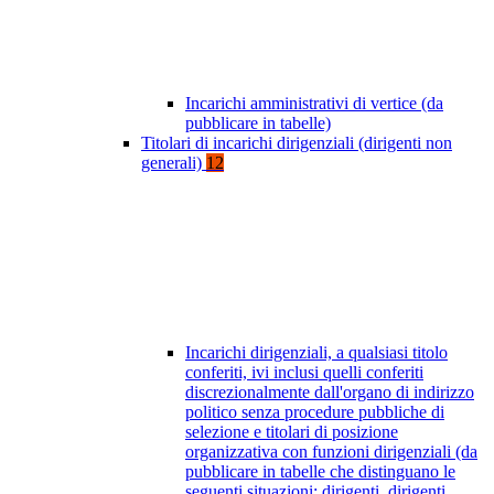
Incarichi amministrativi di vertice (da
pubblicare in tabelle)
Titolari di incarichi dirigenziali (dirigenti non
generali)
12
Incarichi dirigenziali, a qualsiasi titolo
conferiti, ivi inclusi quelli conferiti
discrezionalmente dall'organo di indirizzo
politico senza procedure pubbliche di
selezione e titolari di posizione
organizzativa con funzioni dirigenziali (da
pubblicare in tabelle che distinguano le
seguenti situazioni: dirigenti, dirigenti