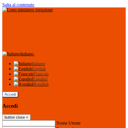
Salta al contenuto
Italiano
Italiano
English
Français
Español
Română
Accedi
Accedi
button close
×
Nome Utente