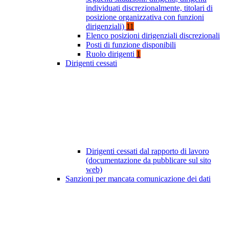
individuati discrezionalmente, titolari di
posizione organizzativa con funzioni
dirigenziali)
11
Elenco posizioni dirigenziali discrezionali
Posti di funzione disponibili
Ruolo dirigenti
1
Dirigenti cessati
Dirigenti cessati dal rapporto di lavoro
(documentazione da pubblicare sul sito
web)
Sanzioni per mancata comunicazione dei dati