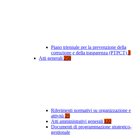
Piano triennale per la prevenzione della
corruzione e della trasparenza (PTPCT)
3
Atti generali
259
Riferimenti normativi su organizzazione e
attività
23
Atti amministrativi generali
122
Documenti di programmazione strategico-
gestionale