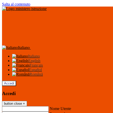
Salta al contenuto
Italiano
Italiano
English
Français
Español
Română
Accedi
Accedi
button close
×
Nome Utente