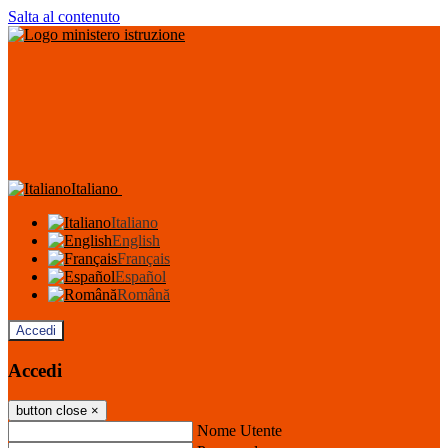
Salta al contenuto
Italiano
Italiano
English
Français
Español
Română
Accedi
Accedi
button close
×
Nome Utente