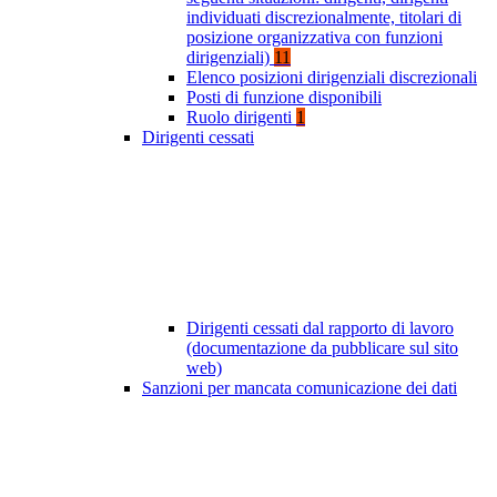
individuati discrezionalmente, titolari di
posizione organizzativa con funzioni
dirigenziali)
11
Elenco posizioni dirigenziali discrezionali
Posti di funzione disponibili
Ruolo dirigenti
1
Dirigenti cessati
Dirigenti cessati dal rapporto di lavoro
(documentazione da pubblicare sul sito
web)
Sanzioni per mancata comunicazione dei dati