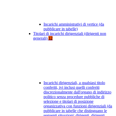
Incarichi amministrativi di vertice (da
pubblicare in tabelle)
Titolari di incarichi dirigenziali (dirigenti non
generali)
12
Incarichi dirigenziali, a qualsiasi titolo
conferiti, ivi inclusi quelli conferiti
discrezionalmente dall'organo di indirizzo
politico senza procedure pubbliche di
selezione e titolari di posizione
organizzativa con funzioni dirigenziali (da
pubblicare in tabelle che distinguano le
seguenti situazioni: dirigenti, dirigenti