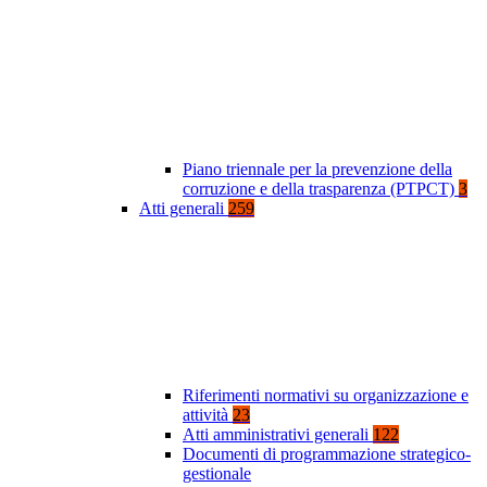
Piano triennale per la prevenzione della
corruzione e della trasparenza (PTPCT)
3
Atti generali
259
Riferimenti normativi su organizzazione e
attività
23
Atti amministrativi generali
122
Documenti di programmazione strategico-
gestionale