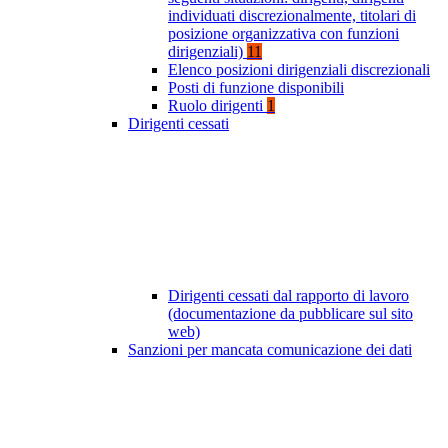
individuati discrezionalmente, titolari di
posizione organizzativa con funzioni
dirigenziali)
11
Elenco posizioni dirigenziali discrezionali
Posti di funzione disponibili
Ruolo dirigenti
1
Dirigenti cessati
Dirigenti cessati dal rapporto di lavoro
(documentazione da pubblicare sul sito
web)
Sanzioni per mancata comunicazione dei dati