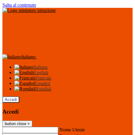
Salta al contenuto
Italiano
Italiano
English
Français
Español
Română
Accedi
Accedi
button close
×
Nome Utente