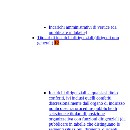
Incarichi amministrativi di vertice (da
pubblicare in tabelle)
Titolari di incarichi dirigenziali (dirigenti non
generali)
12
Incarichi dirigenziali, a qualsiasi titolo
conferiti, ivi inclusi quelli conferiti
discrezionalmente dall'organo di indirizzo
politico senza procedure pubbliche di
selezione e titolari di posizione
organizzativa con funzioni dirigenziali (da
pubblicare in tabelle che distinguano le
seguenti situazioni: dirigenti, dirigenti