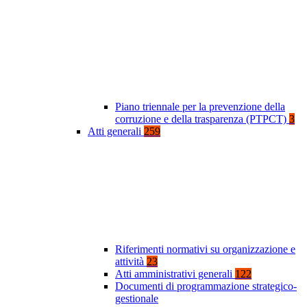
Piano triennale per la prevenzione della
corruzione e della trasparenza (PTPCT)
3
Atti generali
259
Riferimenti normativi su organizzazione e
attività
23
Atti amministrativi generali
122
Documenti di programmazione strategico-
gestionale