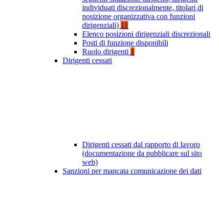
individuati discrezionalmente, titolari di
posizione organizzativa con funzioni
dirigenziali)
11
Elenco posizioni dirigenziali discrezionali
Posti di funzione disponibili
Ruolo dirigenti
1
Dirigenti cessati
Dirigenti cessati dal rapporto di lavoro
(documentazione da pubblicare sul sito
web)
Sanzioni per mancata comunicazione dei dati