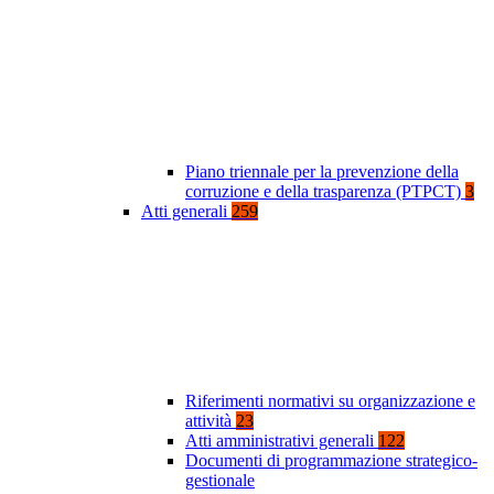
Piano triennale per la prevenzione della
corruzione e della trasparenza (PTPCT)
3
Atti generali
259
Riferimenti normativi su organizzazione e
attività
23
Atti amministrativi generali
122
Documenti di programmazione strategico-
gestionale