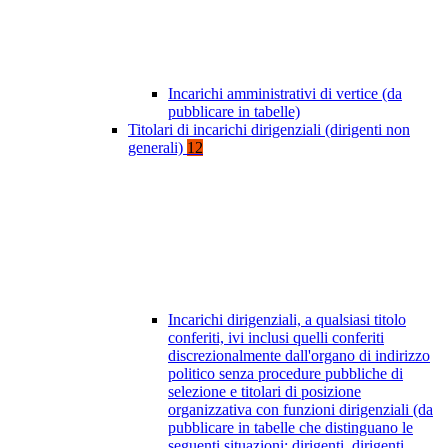
Incarichi amministrativi di vertice (da
pubblicare in tabelle)
Titolari di incarichi dirigenziali (dirigenti non
generali)
12
Incarichi dirigenziali, a qualsiasi titolo
conferiti, ivi inclusi quelli conferiti
discrezionalmente dall'organo di indirizzo
politico senza procedure pubbliche di
selezione e titolari di posizione
organizzativa con funzioni dirigenziali (da
pubblicare in tabelle che distinguano le
seguenti situazioni: dirigenti, dirigenti