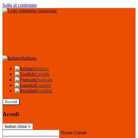
Salta al contenuto
Italiano
Italiano
English
Français
Español
Română
Accedi
Accedi
button close
×
Nome Utente