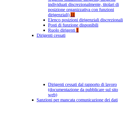
individuati discrezionalmente, titolari di
posizione organizzativa con funzioni
dirigenziali)
11
Elenco posizioni dirigenziali discrezionali
Posti di funzione disponibili
Ruolo dirigenti
1
Dirigenti cessati
Dirigenti cessati dal rapporto di lavoro
(documentazione da pubblicare sul sito
web)
Sanzioni per mancata comunicazione dei dati