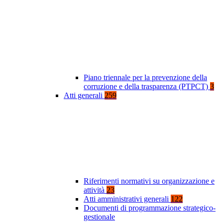
Piano triennale per la prevenzione della
corruzione e della trasparenza (PTPCT)
3
Atti generali
259
Riferimenti normativi su organizzazione e
attività
23
Atti amministrativi generali
122
Documenti di programmazione strategico-
gestionale