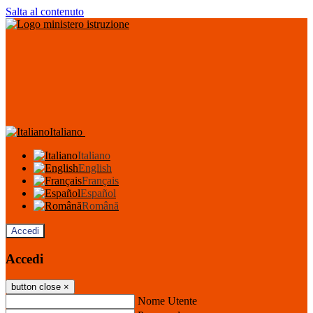
Salta al contenuto
Italiano
Italiano
English
Français
Español
Română
Accedi
Accedi
button close
×
Nome Utente