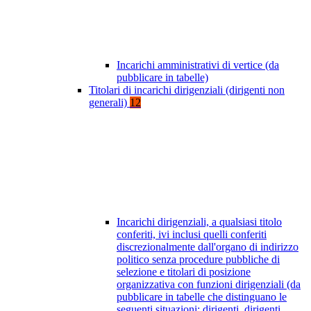
Incarichi amministrativi di vertice (da
pubblicare in tabelle)
Titolari di incarichi dirigenziali (dirigenti non
generali)
12
Incarichi dirigenziali, a qualsiasi titolo
conferiti, ivi inclusi quelli conferiti
discrezionalmente dall'organo di indirizzo
politico senza procedure pubbliche di
selezione e titolari di posizione
organizzativa con funzioni dirigenziali (da
pubblicare in tabelle che distinguano le
seguenti situazioni: dirigenti, dirigenti