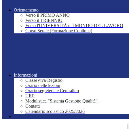
Orientamento
Verso il PRIMO ANNO
Verso il TRIENNIO
Verso l'UNIVERSITÀ e il MONDO DEL LAVORO
Corso Serale (Formazione Continua)
Informazioni
ClasseViva-Registro
Orario delle lezioni
Orario segreteria e Centralino
URP
Modulistica "Sistema Gestione Qualità"
Contatti
Calendario scolastico 2025/2026