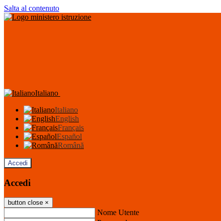
Salta al contenuto
Italiano
Italiano
English
Français
Español
Română
Accedi
Accedi
button close
×
Nome Utente