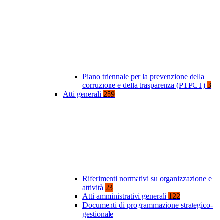
Piano triennale per la prevenzione della
corruzione e della trasparenza (PTPCT)
3
Atti generali
259
Riferimenti normativi su organizzazione e
attività
23
Atti amministrativi generali
122
Documenti di programmazione strategico-
gestionale