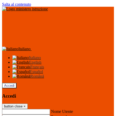
Salta al contenuto
Italiano
Italiano
English
Français
Español
Română
Accedi
Accedi
button close
×
Nome Utente