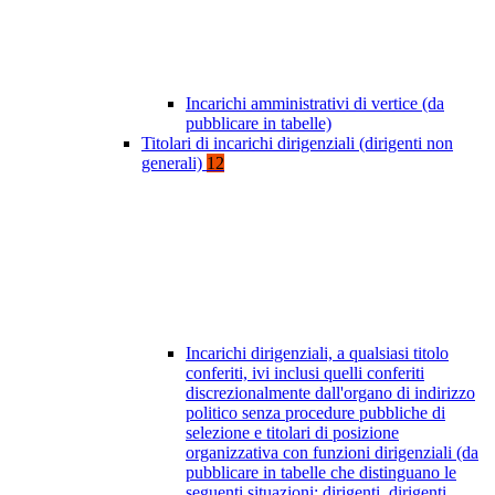
Incarichi amministrativi di vertice (da
pubblicare in tabelle)
Titolari di incarichi dirigenziali (dirigenti non
generali)
12
Incarichi dirigenziali, a qualsiasi titolo
conferiti, ivi inclusi quelli conferiti
discrezionalmente dall'organo di indirizzo
politico senza procedure pubbliche di
selezione e titolari di posizione
organizzativa con funzioni dirigenziali (da
pubblicare in tabelle che distinguano le
seguenti situazioni: dirigenti, dirigenti