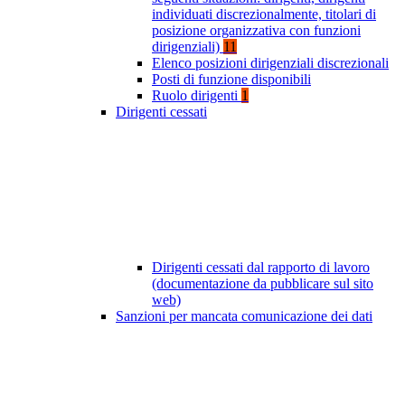
individuati discrezionalmente, titolari di
posizione organizzativa con funzioni
dirigenziali)
11
Elenco posizioni dirigenziali discrezionali
Posti di funzione disponibili
Ruolo dirigenti
1
Dirigenti cessati
Dirigenti cessati dal rapporto di lavoro
(documentazione da pubblicare sul sito
web)
Sanzioni per mancata comunicazione dei dati