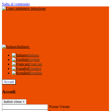
Salta al contenuto
Italiano
Italiano
English
Français
Español
Română
Accedi
Accedi
button close
×
Nome Utente