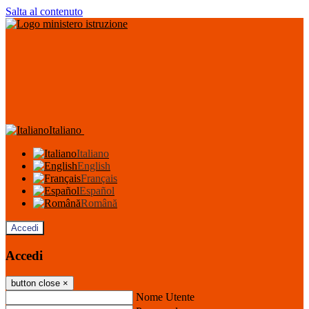
Salta al contenuto
Italiano
Italiano
English
Français
Español
Română
Accedi
Accedi
button close
×
Nome Utente