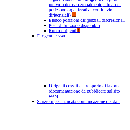
individuati discrezionalmente, titolari di
posizione organizzativa con funzioni
dirigenziali)
11
Elenco posizioni dirigenziali discrezionali
Posti di funzione disponibili
Ruolo dirigenti
1
Dirigenti cessati
Dirigenti cessati dal rapporto di lavoro
(documentazione da pubblicare sul sito
web)
Sanzioni per mancata comunicazione dei dati