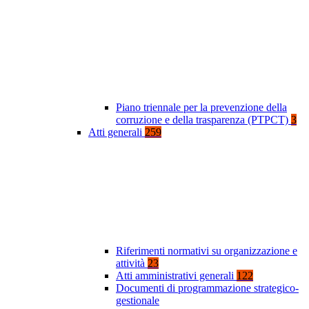
Piano triennale per la prevenzione della
corruzione e della trasparenza (PTPCT)
3
Atti generali
259
Riferimenti normativi su organizzazione e
attività
23
Atti amministrativi generali
122
Documenti di programmazione strategico-
gestionale