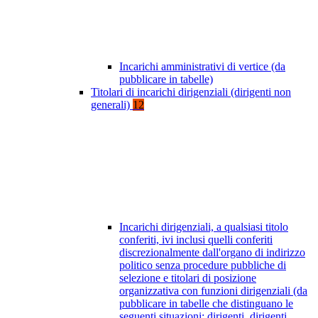
Incarichi amministrativi di vertice (da
pubblicare in tabelle)
Titolari di incarichi dirigenziali (dirigenti non
generali)
12
Incarichi dirigenziali, a qualsiasi titolo
conferiti, ivi inclusi quelli conferiti
discrezionalmente dall'organo di indirizzo
politico senza procedure pubbliche di
selezione e titolari di posizione
organizzativa con funzioni dirigenziali (da
pubblicare in tabelle che distinguano le
seguenti situazioni: dirigenti, dirigenti