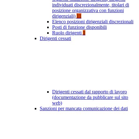
individuati discrezionalmente, titolari di
posizione organizzativa con funzioni
dirigenziali)
11
Elenco posizioni dirigenziali discrezionali
Posti di funzione disponibili
Ruolo dirigenti
1
Dirigenti cessati
Dirigenti cessati dal rapporto di lavoro
(documentazione da pubblicare sul sito
web)
Sanzioni per mancata comunicazione dei dati