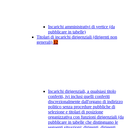
Incarichi amministrativi di vertice (da
pubblicare in tabelle)
Titolari di incarichi dirigenziali (dirigenti non
generali)
12
Incarichi dirigenziali, a qualsiasi titolo
conferiti, ivi inclusi quelli conferiti
discrezionalmente dall'organo di indirizzo
politico senza procedure pubbliche di
selezione e titolari di posizione
organizzativa con funzioni dirigenziali (da
pubblicare in tabelle che distinguano le
seguenti situazioni: dirigenti, dirigenti