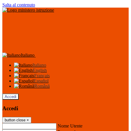
Salta al contenuto
Italiano
Italiano
English
Français
Español
Română
Accedi
Accedi
button close
×
Nome Utente