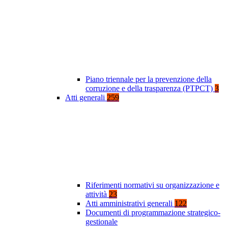
Piano triennale per la prevenzione della
corruzione e della trasparenza (PTPCT)
3
Atti generali
259
Riferimenti normativi su organizzazione e
attività
23
Atti amministrativi generali
122
Documenti di programmazione strategico-
gestionale