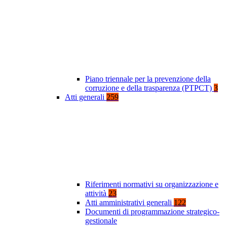
Piano triennale per la prevenzione della
corruzione e della trasparenza (PTPCT)
3
Atti generali
259
Riferimenti normativi su organizzazione e
attività
23
Atti amministrativi generali
122
Documenti di programmazione strategico-
gestionale