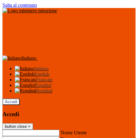
Salta al contenuto
Italiano
Italiano
English
Français
Español
Română
Accedi
Accedi
button close
×
Nome Utente