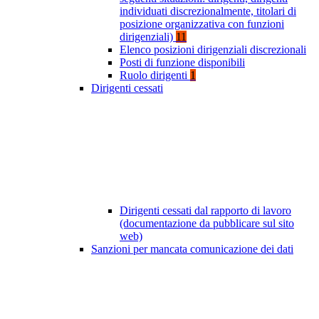
individuati discrezionalmente, titolari di
posizione organizzativa con funzioni
dirigenziali)
11
Elenco posizioni dirigenziali discrezionali
Posti di funzione disponibili
Ruolo dirigenti
1
Dirigenti cessati
Dirigenti cessati dal rapporto di lavoro
(documentazione da pubblicare sul sito
web)
Sanzioni per mancata comunicazione dei dati