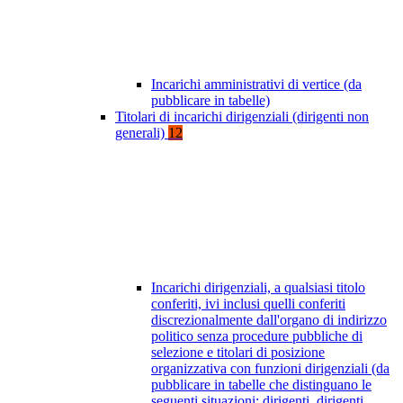
Incarichi amministrativi di vertice (da
pubblicare in tabelle)
Titolari di incarichi dirigenziali (dirigenti non
generali)
12
Incarichi dirigenziali, a qualsiasi titolo
conferiti, ivi inclusi quelli conferiti
discrezionalmente dall'organo di indirizzo
politico senza procedure pubbliche di
selezione e titolari di posizione
organizzativa con funzioni dirigenziali (da
pubblicare in tabelle che distinguano le
seguenti situazioni: dirigenti, dirigenti