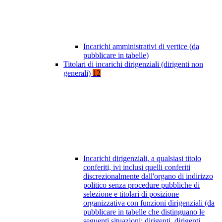
Incarichi amministrativi di vertice (da
pubblicare in tabelle)
Titolari di incarichi dirigenziali (dirigenti non
generali)
12
Incarichi dirigenziali, a qualsiasi titolo
conferiti, ivi inclusi quelli conferiti
discrezionalmente dall'organo di indirizzo
politico senza procedure pubbliche di
selezione e titolari di posizione
organizzativa con funzioni dirigenziali (da
pubblicare in tabelle che distinguano le
seguenti situazioni: dirigenti, dirigenti