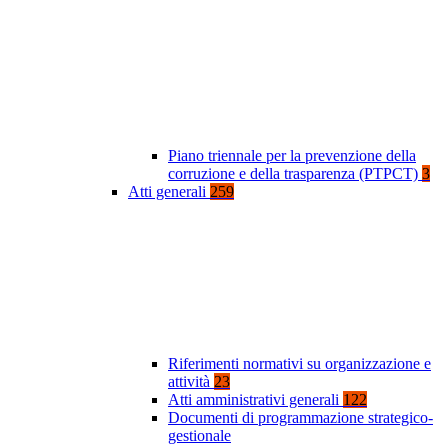
Piano triennale per la prevenzione della
corruzione e della trasparenza (PTPCT)
3
Atti generali
259
Riferimenti normativi su organizzazione e
attività
23
Atti amministrativi generali
122
Documenti di programmazione strategico-
gestionale