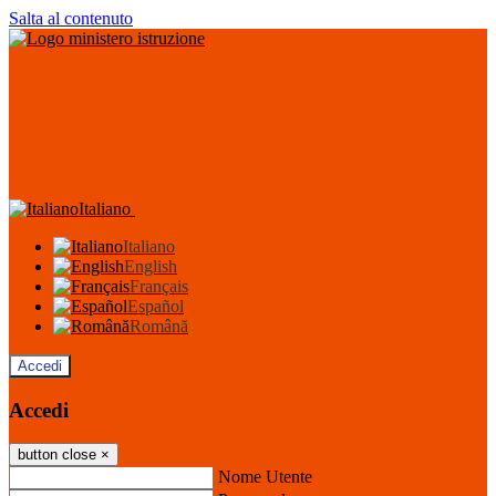
Salta al contenuto
Italiano
Italiano
English
Français
Español
Română
Accedi
Accedi
button close
×
Nome Utente