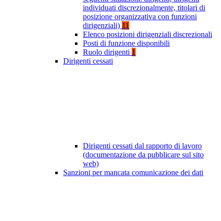
individuati discrezionalmente, titolari di
posizione organizzativa con funzioni
dirigenziali)
11
Elenco posizioni dirigenziali discrezionali
Posti di funzione disponibili
Ruolo dirigenti
1
Dirigenti cessati
Dirigenti cessati dal rapporto di lavoro
(documentazione da pubblicare sul sito
web)
Sanzioni per mancata comunicazione dei dati