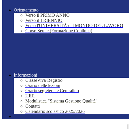
Orientamento
Verso il PRIMO ANNO
Verso il TRIENNIO
Verso l'UNIVERSITÀ e il MONDO DEL LAVORO
Corso Serale (Formazione Continua)
Informazioni
ClasseViva-Registro
Orario delle lezioni
Orario segreteria e Centralino
URP
Modulistica "Sistema Gestione Qualità"
Contatti
Calendario scolastico 2025/2026