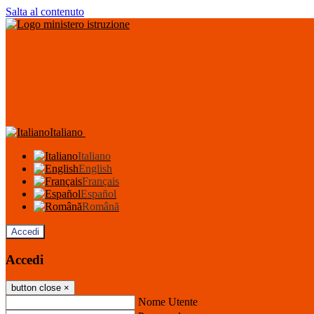
Salta al contenuto
Italiano
Italiano
English
Français
Español
Română
Accedi
Accedi
button close
×
Nome Utente