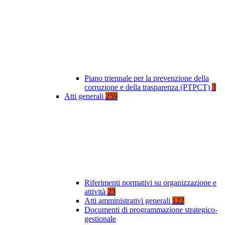
Piano triennale per la prevenzione della
corruzione e della trasparenza (PTPCT)
3
Atti generali
259
Riferimenti normativi su organizzazione e
attività
23
Atti amministrativi generali
122
Documenti di programmazione strategico-
gestionale