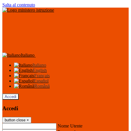
Salta al contenuto
Italiano
Italiano
English
Français
Español
Română
Accedi
Accedi
button close
×
Nome Utente