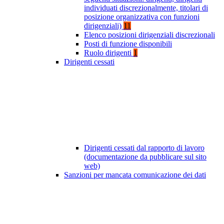
individuati discrezionalmente, titolari di
posizione organizzativa con funzioni
dirigenziali)
11
Elenco posizioni dirigenziali discrezionali
Posti di funzione disponibili
Ruolo dirigenti
1
Dirigenti cessati
Dirigenti cessati dal rapporto di lavoro
(documentazione da pubblicare sul sito
web)
Sanzioni per mancata comunicazione dei dati