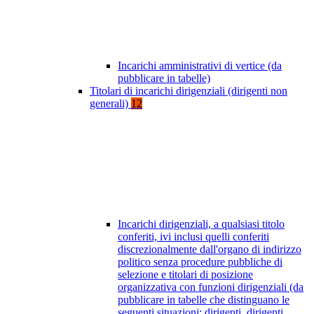
Incarichi amministrativi di vertice (da
pubblicare in tabelle)
Titolari di incarichi dirigenziali (dirigenti non
generali)
12
Incarichi dirigenziali, a qualsiasi titolo
conferiti, ivi inclusi quelli conferiti
discrezionalmente dall'organo di indirizzo
politico senza procedure pubbliche di
selezione e titolari di posizione
organizzativa con funzioni dirigenziali (da
pubblicare in tabelle che distinguano le
seguenti situazioni: dirigenti, dirigenti