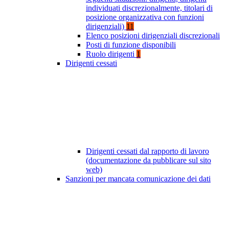
individuati discrezionalmente, titolari di
posizione organizzativa con funzioni
dirigenziali)
11
Elenco posizioni dirigenziali discrezionali
Posti di funzione disponibili
Ruolo dirigenti
1
Dirigenti cessati
Dirigenti cessati dal rapporto di lavoro
(documentazione da pubblicare sul sito
web)
Sanzioni per mancata comunicazione dei dati