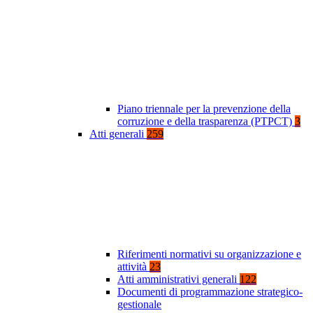
Piano triennale per la prevenzione della
corruzione e della trasparenza (PTPCT)
3
Atti generali
259
Riferimenti normativi su organizzazione e
attività
23
Atti amministrativi generali
122
Documenti di programmazione strategico-
gestionale