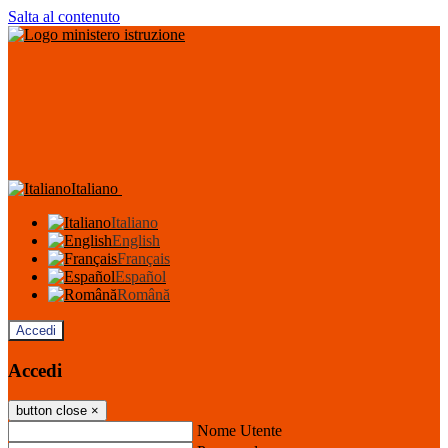
Salta al contenuto
Italiano
Italiano
English
Français
Español
Română
Accedi
Accedi
button close
×
Nome Utente