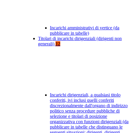
Incarichi amministrativi di vertice (da
pubblicare in tabelle)
Titolari di incarichi dirigenziali (dirigenti non
generali)
12
Incarichi dirigenziali, a qualsiasi titolo
conferiti, ivi inclusi quelli conferiti
discrezionalmente dall'organo di indirizzo
politico senza procedure pubbliche di
selezione e titolari di posizione
organizzativa con funzioni dirigenziali (da
pubblicare in tabelle che distinguano le
seguenti situazioni: dirigenti, dirigenti