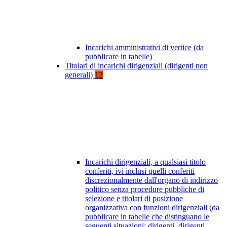
Incarichi amministrativi di vertice (da
pubblicare in tabelle)
Titolari di incarichi dirigenziali (dirigenti non
generali)
12
Incarichi dirigenziali, a qualsiasi titolo
conferiti, ivi inclusi quelli conferiti
discrezionalmente dall'organo di indirizzo
politico senza procedure pubbliche di
selezione e titolari di posizione
organizzativa con funzioni dirigenziali (da
pubblicare in tabelle che distinguano le
seguenti situazioni: dirigenti, dirigenti