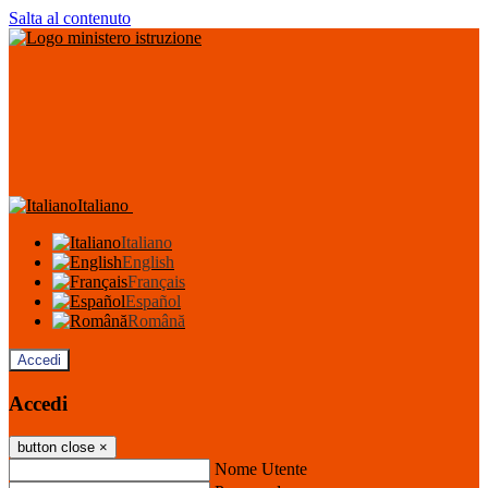
Salta al contenuto
Italiano
Italiano
English
Français
Español
Română
Accedi
Accedi
button close
×
Nome Utente