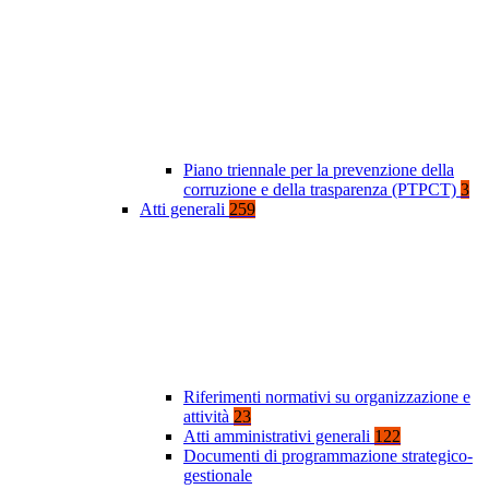
Piano triennale per la prevenzione della
corruzione e della trasparenza (PTPCT)
3
Atti generali
259
Riferimenti normativi su organizzazione e
attività
23
Atti amministrativi generali
122
Documenti di programmazione strategico-
gestionale