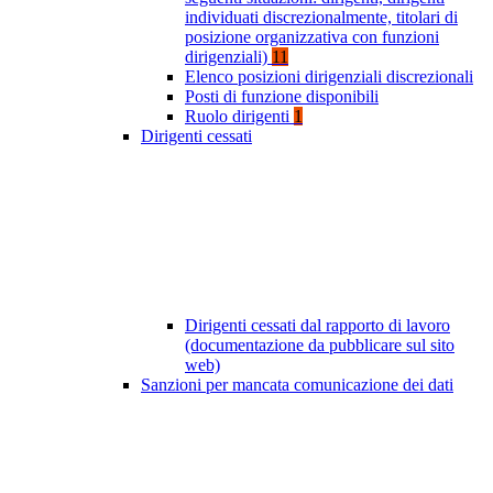
individuati discrezionalmente, titolari di
posizione organizzativa con funzioni
dirigenziali)
11
Elenco posizioni dirigenziali discrezionali
Posti di funzione disponibili
Ruolo dirigenti
1
Dirigenti cessati
Dirigenti cessati dal rapporto di lavoro
(documentazione da pubblicare sul sito
web)
Sanzioni per mancata comunicazione dei dati